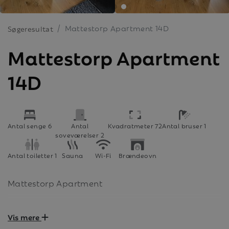
Mattestorp Apartment 14D
Søgeresultat
Mattestorp Apartment
14D
Antal senge 6
Antal
Kvadratmeter 72
Antal bruser 1
soveværelser 2
Antal toiletter 1
Sauna
Wi-Fi
Brændeovn
Mattestorp Apartment
Vis mere
Placering: Övre plan