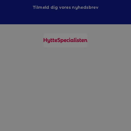
Tilm
eld dig vores nyhedsbrev
Varken slutstädning, lakan eller handdukar ingår i
priset, men kan köpas till.
I detta boende är det inte tillåtet att ha husdjur.
Boendet är dock inte allergisanerat.
Alla boenden i Branäs är helt rökfria.