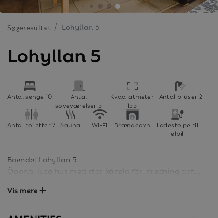
Lohyllan 5
Søgeresultat
Lohyllan 5
Antal senge 10
Antal
Kvadratmeter
Antal bruser 2
soveværelser 5
155
Antal toiletter 2
Sauna
Wi-Fi
Brændeovn
Ladestolpe til
elbil
Boende: Lohyllan 5
Öppna ljusa hus med stor känsla för inredning och
design. Det väl tilltagna allrummet bjuder in till
Vis mere
mysiga kvällar framför braskaminen. Parhus på 155
kvm med 10 bäddar fördelade på 5 sovrum. I boendet
AMENITIES
finns även kök samt bastu och 2 WC/dusch.