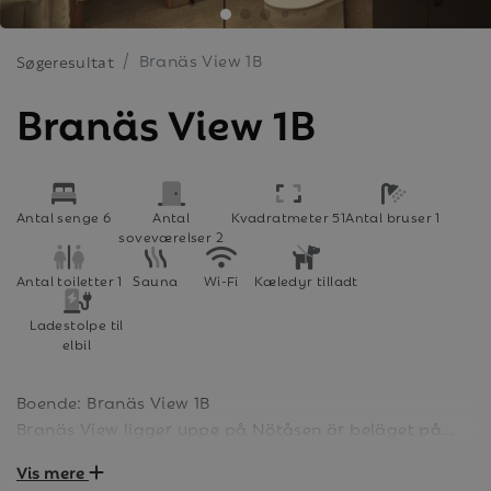
Branäs View 1B
Søgeresultat
Branäs View 1B
Antal senge 6
Antal
Kvadratmeter 51
Antal bruser 1
soveværelser 2
Antal toiletter 1
Sauna
Wi-Fi
Kæledyr tilladt
Ladestolpe til
elbil
Boende: Branäs View 1B
Branäs View ligger uppe på Nötåsen är beläget på
Branäsberget, med utsikt över backarna och
Vis mere
längdspåren. Boendet är på 51 kvm och har 2 sovrum