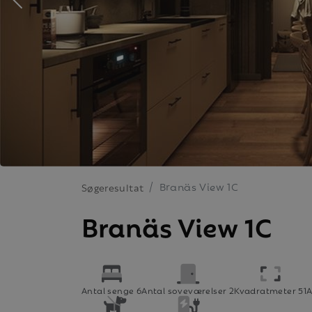
Branäs View 1C
Søgeresultat
Branäs View 1C
Antal senge 6
Antal soveværelser 2
Kvadratmeter 51
A