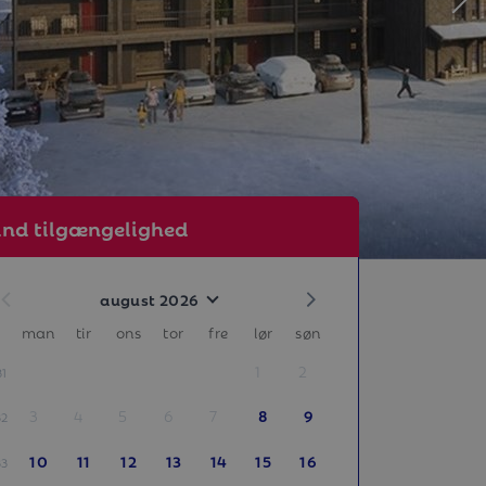
ind tilgængelighed
august 2026
man
tir
ons
tor
fre
lør
søn
1
2
31
3
4
5
6
7
8
9
32
10
11
12
13
14
15
16
33