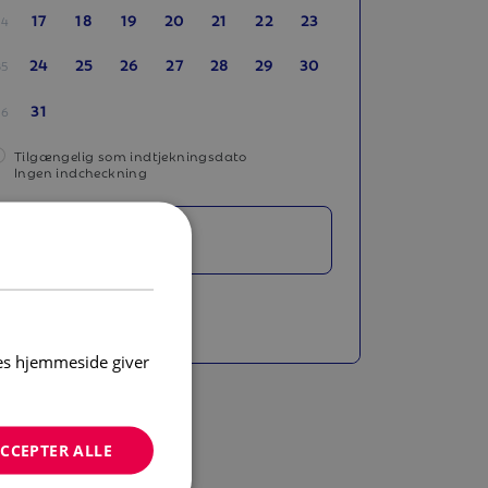
17
18
19
20
21
22
23
34
24
25
26
27
28
29
30
35
31
36
Tilgængelig som indtjekningsdato
Ingen indcheckning
Gæster
1 person
res hjemmeside giver
CCEPTER ALLE