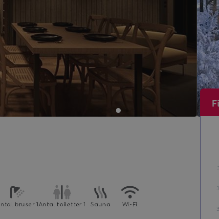
F
ntal bruser 1
Antal toiletter 1
Sauna
Wi-Fi