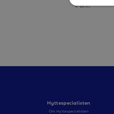
Balkong
I boendet finns två sovrum. Ett sovrum ha
Wi-Fi
sovrummet finns två våningssängar.
Badrum
En WC/ dusch samt en bastu.
Övrigt
Balkong/uteplats finns (skottas ej). Skidförrå
finns (Branäs har ingen möjlighet att ge s
Torkskåp finns i hallen.
Tre gemensamma laddstolpar till elbil finnns. Betalning genom appen Monta.
Bilder som visas är exempelbilder.
Som standard hos oss finns en barnstol och
kudde ingår ej i barnsängen). Önskar du fle
helt kostnadsfritt.
Hyttespecialisten
Varken slutstädning, lakan eller handdukar i
Om Hyttespecialisten