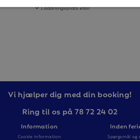
Torkskåp
r dubbelsäng (160cm bred) och i andra
Laddningsplats elbil
d finns i anslutning till lägenheten. Wifi
upport gällande uppkopplingen).
Vi hjælper dig med din booking!
 en barnsäng i varje boende (täcke och
ra kan du boka och få utkört till boendet
Ring til os på 78 72 24 02
Information
Inden feri
ngår i priset, men kan köpas till.
Cookie information
Spørgsmål og 