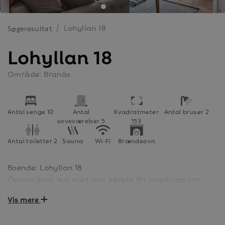
Lohyllan 18
Søgeresultat
Lohyllan 18
Område: Branäs
Antal senge 10
Antal
Kvadratmeter
Antal bruser 2
soveværelser 5
153
Antal toiletter 2
Sauna
Wi-Fi
Brændeovn
Boende: Lohyllan 18
Öppna ljusa hus med stor känsla för inredning och
design. Det väl tilltagna allrummet bjuder in till
Vis mere
mysiga kvällar framför braskaminen. Parhus på 153
kvm med 10 bäddar fördelade på 5 sovrum. I boendet