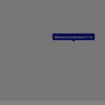
ra kan du boka och få utkört till boendet
ngår i priset, men kan köpas till.
usdjur. Boendet är dock inte allergisanerat.
Mattestorp Apartment 11C