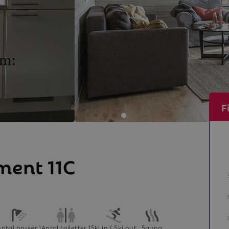
F
ment 11C
Antal bruser 1
Antal toiletter 1
Ski in / Ski out
Sauna