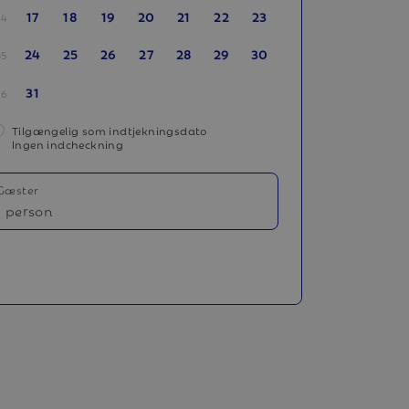
17
18
19
20
21
22
23
34
24
25
26
27
28
29
30
35
31
36
Tilgængelig som indtjekningsdato
Ingen indcheckning
Gæster
1 person