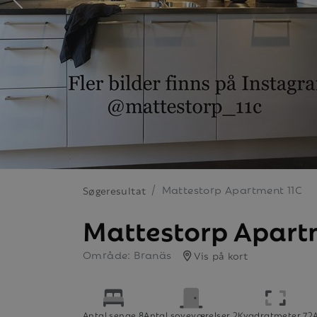
Mattestorp Apartment 11C
Søgeresultat
Mattestorp Apart
Område: Branäs
Vis på kort
Antal senge 8
Antal soveværelser 2
Kvadratmeter 72