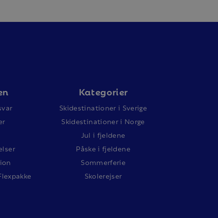
en
Kategorier
svar
Skidestinationer i Sverige
er
Skidestinationer i Norge
Jul i fjeldene
lser
Påske i fjeldene
ion
Sommerferie
Flexpakke
Skolerejser