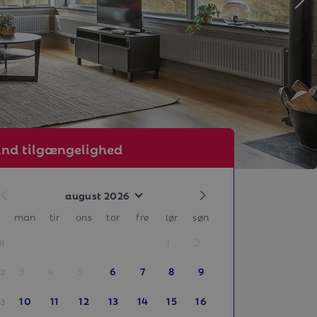
ind tilgængelighed
august 2026
man
tir
ons
tor
fre
lør
søn
1
2
31
3
4
5
6
7
8
9
32
10
11
12
13
14
15
16
33