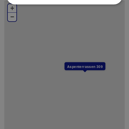
laddplatser (11kw) för elbilar finns vid området.
Betalning sker via app.
+
−
Som standard hos oss finns en barnstol och en
barnsäng i varje boende (täcke och kudde ingår ej i
barnsängen). Önskar du flera kan du boka och få
utkört till boendet helt kostnadsfritt.
Varken slutstädning, lakan eller handdukar ingår i
Aspenterrassen 309
priset, men kan köpas till.
I detta boende är det inte tillåtet att ha husdjur.
Boendet är dock inte allergisanerat.
Alla boenden i Branäs är helt rökfria.