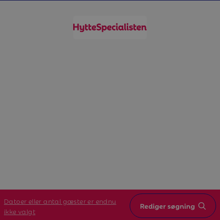
Datoer eller antal gæster er endnu
Rediger søgning
ikke valgt