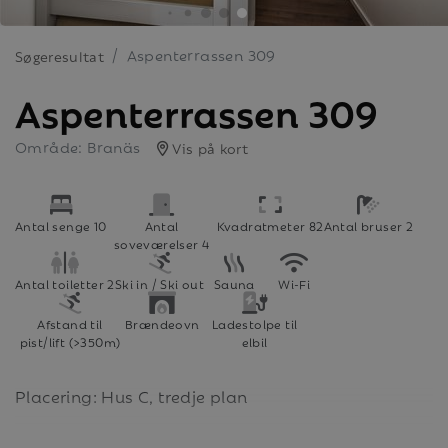
Aspenterrassen 309
Søgeresultat
Aspenterrassen 309
Område: Branäs
Vis på kort
Antal senge 10
Antal
Kvadratmeter 82
Antal bruser 2
soveværelser 4
Antal toiletter 2
Ski in / Ski out
Sauna
Wi-Fi
Afstand til
Brændeovn
Ladestolpe til
pist/lift (>350m)
elbil
Placering: Hus C, tredje plan
Bekväma och välutrustade lägenheter på 82 kvm.