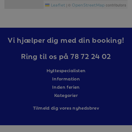
Leaflet
OpenStreetMap
|
©
contributors
Varken slutstädning, lakan eller handdukar ingår i
priset, men kan köpas till.
I detta boende är det inte tillåtet att ha husdjur.
Boendet är dock inte allergisanerat.
Vi hjælper dig med din booking!
Alla boenden i Branäs är helt rökfria.
Ring til os på 78 72 24 02
Hyttespecialisten
Information
Inden ferien
Kategorier
Tilm
eld dig vores nyhedsbrev