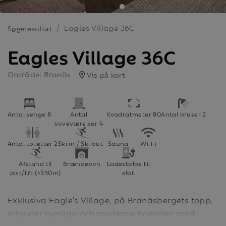
Eagles Village 36C
Søgeresultat
Eagles Village 36C
Område: Branäs
Vis på kort
Antal senge 8
Antal
Kvadratmeter 80
Antal bruser 2
soveværelser 4
Antal toiletter 2
Ski in / Ski out
Sauna
Wi-Fi
Afstand til
Brændeovn
Ladestolpe til
pist/lift (>350m)
elbil
Exklusiva Eagle's Village, på Branäsbergets topp,
erbjuder rymliga och moderna boenden med
skidåkning för hela familjen precis utanför dörren.