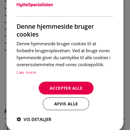
Bastu
Tvättmaskin
Kök
Braskamin/Öppen spis
Ett modernt kök, med bl.a. kyl och frys, spis med ugn,
Diskmaskin
Denne hjemmeside bruger
mikrovågsugn samt kaffebryggare.
Balkong
cookies
Torkskåp
Diskmaskin finns.
Wi-Fi
Denne hjemmeside bruger cookies til at
Laddningsplats elbil
forbedre brugeroplevelsen. Ved at bruge vores
Sovrum
hjemmeside giver du samtykke til alle cookies i
I boendet finns fyra sovrum. Notera att två av
overensstemmelse med vores cookiepolitik.
sovrummen inte har fönster. I två sovrum finns
Læs mere
dubbelsäng och i två sovrum finns våningssäng med
en nederslaf som är 120 cm bred.
ACCEPTER ALLE
Badrum
Två WC/ dusch samt en bastu. Tvättmaskin och
AFVIS ALLE
KORT
torkskåp.
VIS DETALJER
Övrigt