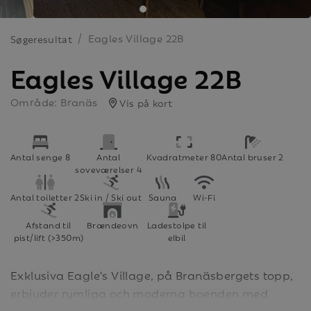
Eagles Village 22B
Søgeresultat
Eagles Village 22B
Område: Branäs
Vis på kort
Antal senge 8
Antal
Kvadratmeter 80
Antal bruser 2
soveværelser 4
Antal toiletter 2
Ski in / Ski out
Sauna
Wi-Fi
Afstand til
Brændeovn
Ladestolpe til
pist/lift (>350m)
elbil
Exklusiva Eagle's Village, på Branäsbergets topp,
erbjuder rymliga och moderna boenden med
skidåkning för hela familjen precis utanför dörren.