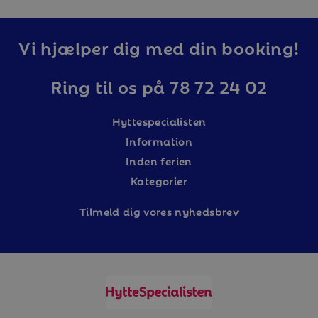
I detta boende är det inte tillåtet att ha husdjur.
Boendet är dock inte allergisanerat.
Alla boenden i Branäs är helt rökfria.
Vi hjælper dig med din booking!
Ring til os på 78 72 24 02
Hyttespecialisten
Information
Inden ferien
Kategorier
Tilm
eld dig vores nyhedsbrev