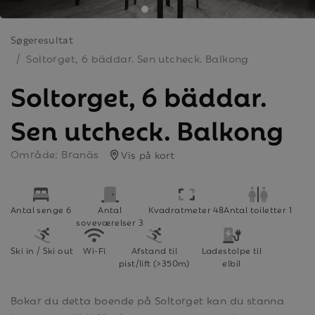
Søgeresultat
Soltorget, 6 bäddar. Sen utcheck. Balkong
Soltorget, 6 bäddar.
Sen utcheck. Balkong
Område: Branäs
Vis på kort
Antal senge 6
Antal
Kvadratmeter 48
Antal toiletter 1
soveværelser 3
Ski in / Ski out
Wi-Fi
Afstand til
Ladestolpe til
pist/lift (>350m)
elbil
Bokar du detta boende på Soltorget kan du stanna