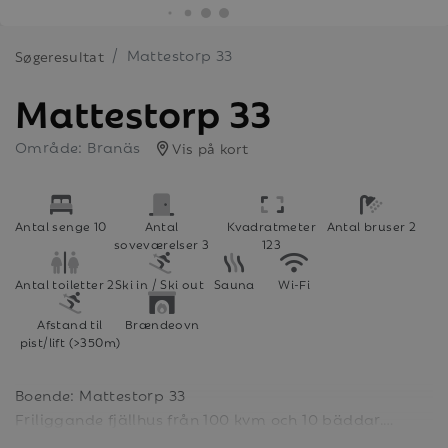
Mattestorp 33
Søgeresultat
Mattestorp 33
Område: Branäs
Vis på kort
Antal senge 10
Antal
Kvadratmeter
Antal bruser 2
soveværelser 3
123
Antal toiletter 2
Ski in / Ski out
Sauna
Wi-Fi
Afstand til
Brændeovn
pist/lift (>350m)
Boende: Mattestorp 33
Friliggande fjällhus från 100 kvm och 10 bäddar.
Mycket välbyggda med en magisk utsikt över