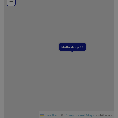
−
Alla boenden i Branäs är helt rökfria.
Mattestorp 33
Leaflet
OpenStreetMap
|
©
contributors