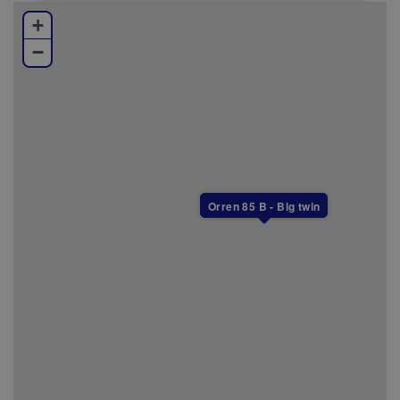
+
Varken slutstädning, lakan eller handdukar ingår i
−
priset, men kan köpas till.
I detta boende är det tillåtet att ha husdjur.
Alla boenden i Branäs är helt rökfria.
Orren 85 B - Big twin