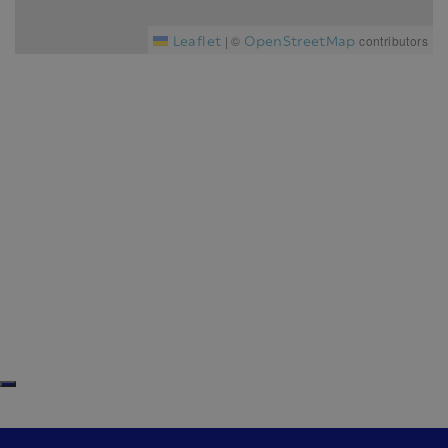
Leaflet
OpenStreetMap
|
©
contributors