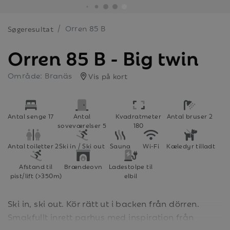
Orren 85 B
Søgeresultat
Orren 85 B - Big twin
Område: Branäs
Vis på kort
Antal senge 17
Antal
Kvadratmeter
Antal bruser 2
soveværelser 5
180
Antal toiletter 2
Ski in / Ski out
Sauna
Wi-Fi
Kæledyr tilladt
Afstand til
Brændeovn
Ladestolpe til
pist/lift (>350m)
elbil
Ski in, ski out. Kör rätt ut i backen från dörren.
Smakfullt inrett parhus med inspiration från
Norge.