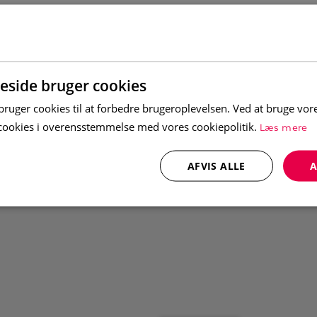
lrum/sovrum med två våningssängar.
side bruger cookies
uger cookies til at forbedre brugeroplevelsen. Ved at bruge vo
Læs mere
e cookies i overensstemmelse med vores cookiepolitik.
AFVIS ALLE
A
 en barnsäng i varje boende (täcke och
ra kan du boka och få utkört till boendet
usdjur. Boendet är dock inte allergisanerat.