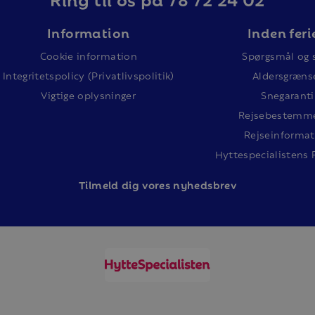
Information
Inden feri
Cookie information
Spørgsmål og 
Integritetspolicy (Privatlivspolitik)
Aldersgræns
Vigtige oplysninger
Snegaranti
Rejsebestemme
Rejseinformat
Hyttespecialistens 
Tilm
eld dig vores nyhedsbrev