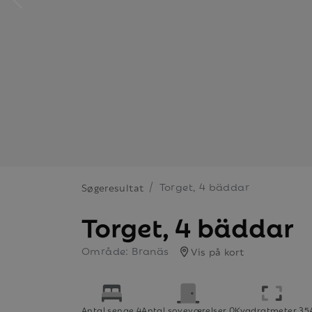
Torget, 4 bäddar
Søgeresultat
Torget, 4 bäddar
Område: Branäs
Vis på kort
Antal senge 4
Antal soveværelser 0
Kvadratmeter 35