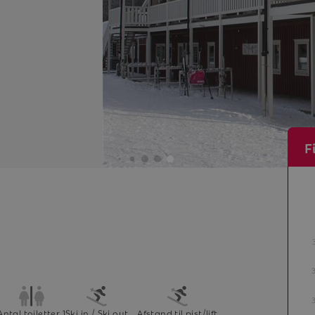
F
Antal toiletter 1
Ski in / Ski out
Afstand til pist/lift