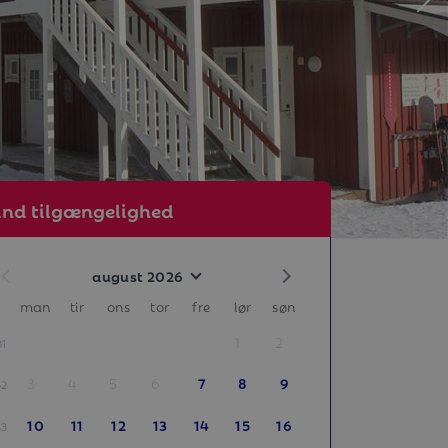
ind tilgængelighed
august 2026
man
tir
ons
tor
fre
lør
søn
1
2
31
3
4
5
6
7
8
9
32
10
11
12
13
14
15
16
33