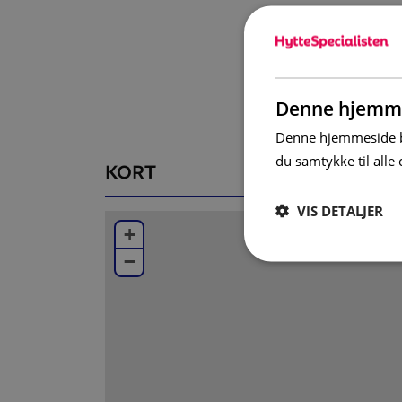
Diskmaskin finns EJ.
Sovrum
Lägenheten har ett kombinerat kök och al
Denne hjemme
Badrum
Denne hjemmeside br
I badrummet finns WC och dusch.
du samtykke til all
KORT
Övrigt
VIS DETALJER
I lägenheten finns ett torkskåp.
+
−
Som standard hos oss finns en barnstol och
kudde ingår ej i barnsängen). Önskar du fle
helt kostnadsfritt.
I detta boende är det inte tillåtet att ha h
Alla boenden i Branäs är helt rökfria.