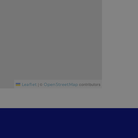
Leaflet
OpenStreetMap
|
©
contributors