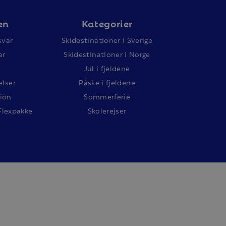
en
Kategorier
svar
Skidestinationer i Sverige
er
Skidestinationer i Norge
Jul i fjeldene
lser
Påske i fjeldene
ion
Sommerferie
Flexpakke
Skolerejser