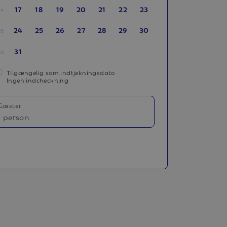
17
18
19
20
21
22
23
34
24
25
26
27
28
29
30
35
31
36
Tilgængelig som indtjekningsdato
Ingen indcheckning
Gæster
1 person