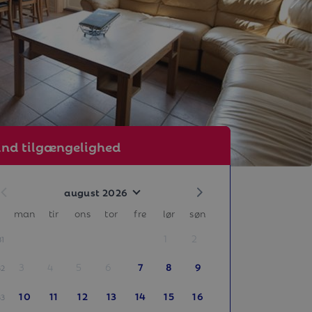
ind tilgængelighed
august 2026
man
tir
ons
tor
fre
lør
søn
1
2
31
3
4
5
6
7
8
9
32
10
11
12
13
14
15
16
33