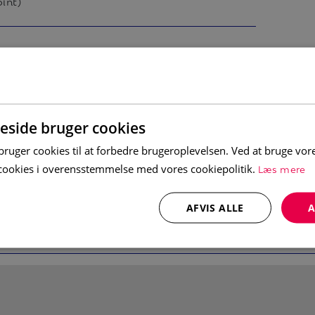
pint)
in, soffgrupp och TV. Alla våra boenden
Tvättmaskin
 spis
Diskmaskin
spis med ugn, mikrovågsugn, kaffebryggare
Torkskåp
side bruger cookies
uger cookies til at forbedre brugeroplevelsen. Ved at bruge vo
vrum med dubbelsäng och ett med en
Læs mere
e cookies i overensstemmelse med vores cookiepolitik.
ed dubbelsäng och ett med bäddsoffa med
AFVIS ALLE
A
char. Tvättmaskin och torktumlare.
g utsikt. Torkskåp och låsbart skidförråd.