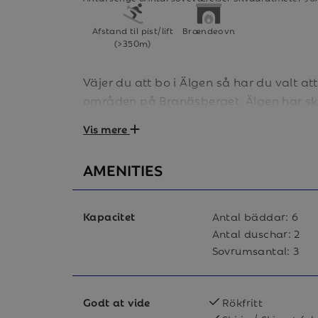
Afstand til pist/lift
Brændeovn
(>350m)
Väjer du att bo i Älgen så har du valt at
områden på Branäsberget. Älgen har sk
restaurang, reception och livs strax neda
Vis mere
kvällssolen!
AMENITIES
Kapacitet
Antal bäddar:
6
Boende: Älgen 8
Antal duschar:
2
Mycket smakfullt inrett boende med stort a
Sovrumsantal:
3
braskamin. Stuglägenheten är på 90 kvm o
sovrum. Det finns två WC/dusch samt bast
Godt at vide
Rökfritt
Allrum