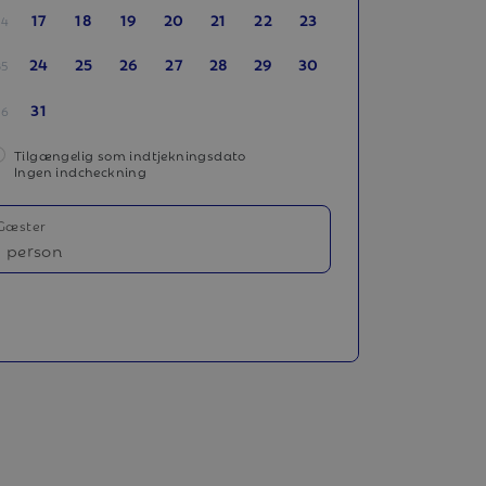
17
18
19
20
21
22
23
34
24
25
26
27
28
29
30
35
31
36
Tilgængelig som indtjekningsdato
Ingen indcheckning
Gæster
1 person