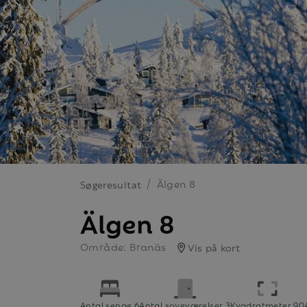
Älgen 8
Søgeresultat
Älgen 8
Område: Branäs
Vis på kort
Antal senge 6
Antal soveværelser 3
Kvadratmeter 90