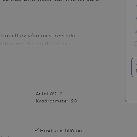
t bo i ett av våra mest centrala
idbacken utanför dörren och
nför. Bo mitt i backen och njut av
Antal WC:
2
Kvadratmeter:
90
llrum och kök, rejäla sovrum och
ch har 6+2 bäddar fördelat på tre
u.
Husdjur ej tillåtna