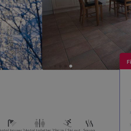
F
Antal bruser 2
Antal toiletter 2
Ski in / Ski out
Sauna