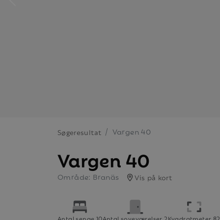
Vargen 40
Søgeresultat
Vargen 40
Område: Branäs
Vis på kort
Antal senge 10
Antal soveværelser 2
Kvadratmeter 8