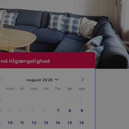
ind tilgængelighed
august 2026
man
tir
ons
tor
fre
lør
søn
1
2
31
3
4
5
6
7
8
9
32
10
11
12
13
14
15
16
33