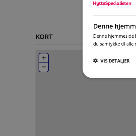
Badrum
På nedre plan finns ett badrum med WC, du
Övrigt
Denne hjemme
Altan väster (skottas ej). Torkskåp samt lås
KORT
Denne hjemmeside br
du samtykke til all
Som standard hos oss finns en barnstol och
kudde ingår ej i barnsängen). Önskar du fle
+
helt kostnadsfritt.
VIS DETALJER
−
Varken slutstädning, lakan eller handdukar i
I detta boende är det inte tillåtet att ha h
Alla boenden i Branäs är helt rökfria.