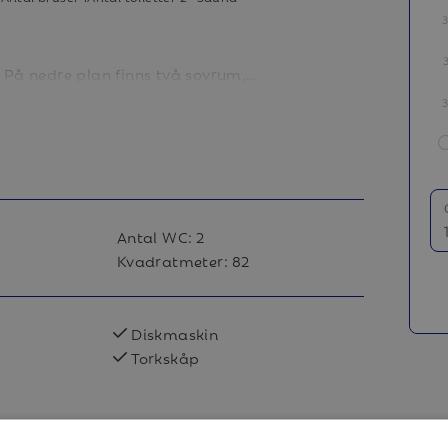
,
orkskåp, kabel-TV samt altan. Sovloft
h TV. Alla våra boenden är kopplade till
Antal WC:
2
Kvadratmeter:
82
o, kaffebryggare och brödrost.
Diskmaskin
Torkskåp
t med våningssäng och ett med
 enkelsängar.