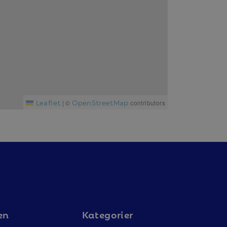
Leaflet
OpenStreetMap
|
©
contributors
en
Kategorier