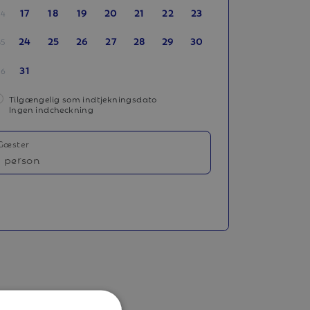
17
18
19
20
21
22
23
34
24
25
26
27
28
29
30
35
31
36
Tilgængelig som indtjekningsdato
Ingen indcheckning
Gæster
1 person