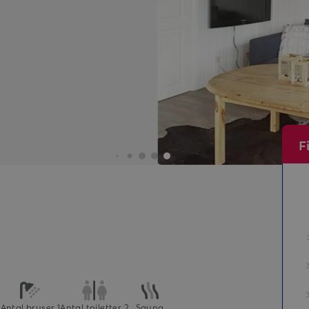
F
2
Antal bruser 1
Antal toiletter 2
Sauna