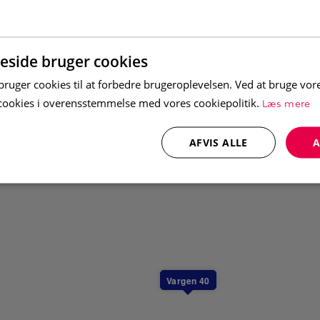
sch och bastu. Extra WC på loftet.
side bruger cookies
bart skidförråd.
uger cookies til at forbedre brugeroplevelsen. Ved at bruge vo
Læs mere
e cookies i overensstemmelse med vores cookiepolitik.
 en barnsäng i varje boende (täcke och
ra kan du boka och få utkört till boendet
AFVIS ALLE
A
ngår i priset, men kan köpas till.
usdjur. Boendet är dock inte allergisanerat.
Vargen 40