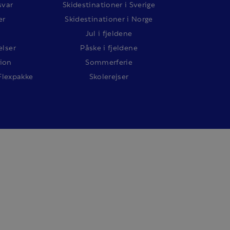
svar
Skidestinationer i Sverige
er
Skidestinationer i Norge
Jul i fjeldene
lser
Påske i fjeldene
ion
Sommerferie
Flexpakke
Skolerejser