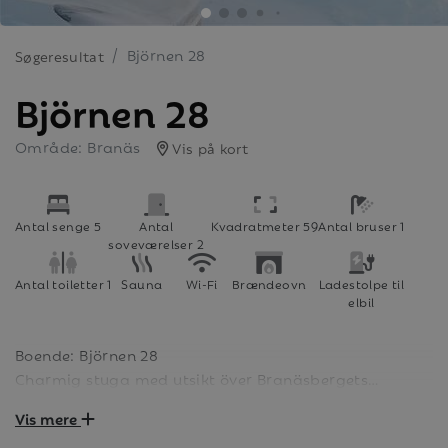
Björnen 28
Søgeresultat
Björnen 28
Område: Branäs
Vis på kort
Antal senge 5
Antal
Kvadratmeter 59
Antal bruser 1
soveværelser 2
Antal toiletter 1
Sauna
Wi-Fi
Brændeovn
Ladestolpe til
elbil
Boende: Björnen 28
Charmig stuga med utsikt över Branäsbergets
västsida. Stugan har 5 bäddar. Boendeytan är 59 kvm.
Vis mere
Slappna av framför braskaminen eller i bastun. I