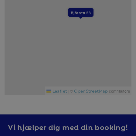
Varken slutstädning, lakan eller handdukar ingår i
priset, men kan köpas till.
Björnen 28
I detta boende är det inte tillåtet att ha husdjur.
Boendet är dock inte allergisanerat.
Alla boenden i Branäs är helt rökfria.
Leaflet
OpenStreetMap
|
©
contributors
Vi hjælper dig med din booking!