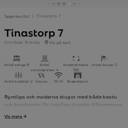
Tinastorp 7
Søgeresultat
Tinastorp 7
Område: Branäs
Vis på kort
Antal senge 8
Antal
Kvadratmeter
Antal bruser 2
soveværelser 4
100
Antal toiletter 2
Sauna
Wi-Fi
Brændeovn
Rymliga och moderna stugor med både bastu
och braskamin för trevliga stunder tillsammans.
Stugorna är belägna vid foten av Branäsberget.
Vis mere
Vårt minitåg passerar här regelbundet om
benen blivit trötta.