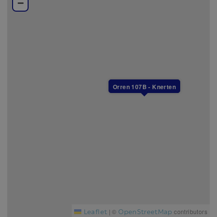
−
barnsäng i varje boende (täcke och kudde ingår ej i
barnsängen). Önskar du flera kan du boka och få
utkört till boendet helt kostnadsfritt.
Varken slutstädning, lakan eller handdukar ingår i
priset, men kan köpas till.
I detta boende är det tillåtet att ha husdjur.
Orren 107B - Knerten
Alla boenden i Branäs är helt rökfria.
Leaflet
OpenStreetMap
|
©
contributors