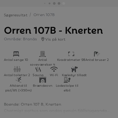
Orren 107B
Søgeresultat
Orren 107B - Knerten
Område: Branäs
Vis på kort
Antal senge 10
Antal
Kvadratmeter 98
Antal bruser 2
soveværelser 4
Antal toiletter 2
Sauna
Wi-Fi
Kæledyr tilladt
Afstand til
Brændeovn
Ladestolpe til
pist/lift (>350m)
elbil
Boende: Orren 107 B, Knerten
Charmigt parhus som andas genuin fjällstugeanda.
Det är på 98 kvm och 10+2 bäddar fördelade på 4