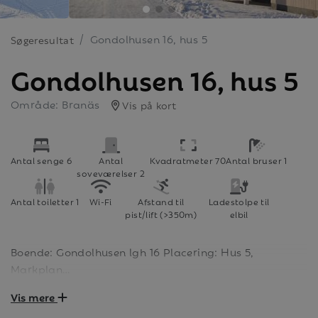
Gondolhusen 16, hus 5
Søgeresultat
Gondolhusen 16, hus 5
Område: Branäs
Vis på kort
Antal senge 6
Antal
Kvadratmeter 70
Antal bruser 1
soveværelser 2
Antal toiletter 1
Wi-Fi
Afstand til
Ladestolpe til
pist/lift (>350m)
elbil
Boende: Gondolhusen lgh 16 Placering: Hus 5,
Markplan
Vis mere
Lägenheterna på 70 kvm i Gondolhusen har två