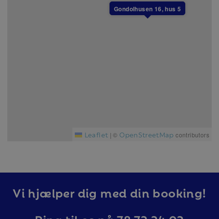
I detta boende är det inte tillåtet att ha husdjur.
Gondolhusen 16, hus 5
Boendet är dock inte allergisanerat.
Alla boenden i Branäs är helt rökfria.
Leaflet
OpenStreetMap
|
©
contributors
Vi hjælper dig med din booking!
Ring til os på 78 72 24 02