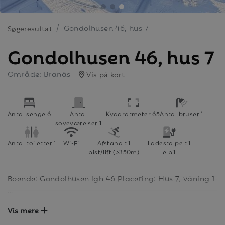
Gondolhusen 46, hus 7
Søgeresultat
Gondolhusen 46, hus 7
Område: Branäs
Vis på kort
Antal senge 6
Antal
Kvadratmeter 65
Antal bruser 1
soveværelser 1
Antal toiletter 1
Wi-Fi
Afstand til
Ladestolpe til
pist/lift (>350m)
elbil
Boende: Gondolhusen lgh 46 Placering: Hus 7, våning 1
Lägenheten i Gondolhusen är 65 kvm stor och erbjuder
Vis mere
6+2 bäddar. Den är välplanerad och familjevänlig