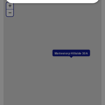
utkört till boendet helt kostnadsfritt.
+
−
Varken slutstädning, lakan eller handdukar ingår i
priset, men kan köpas till.
I detta boende är det tillåtet att ha husdjur.
Alla boenden i Branäs är helt rökfria.
Mattestorp Hillside 30A