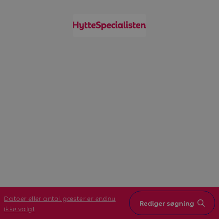
Datoer eller antal gæster er endnu
Rediger søgning
ikke valgt