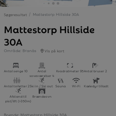
Mattestorp Hillside 30A
Søgeresultat
Mattestorp Hillside
30A
Område: Branäs
Vis på kort
Antal senge 10
Antal
Kvadratmeter 95
Antal bruser 2
soveværelser 4
Antal toiletter 2
Ski in / Ski out
Sauna
Wi-Fi
Kæledyr tilladt
Afstand til
Brændeovn
pist/lift (>350m)
Boende: Mattestorp Hillside 30A