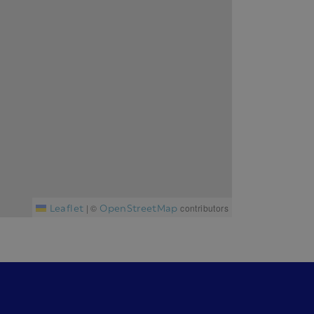
Leaflet
OpenStreetMap
|
©
contributors