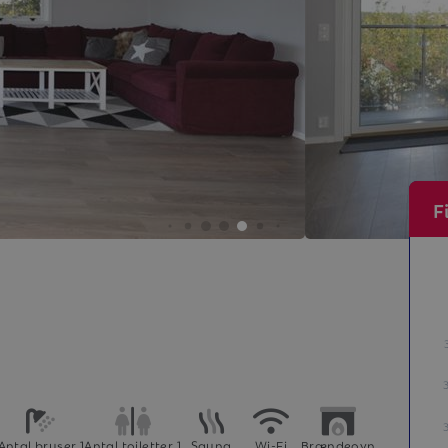
F
Antal bruser 1
Antal toiletter 1
Sauna
Wi-Fi
Brændeovn