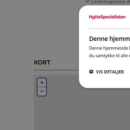
Laddningsplats el
Sovrum
Det finns tre sovrum, två med dubbelsäng 
Badrum
I boendet finns WC/dusch och bastu.
Denne hjemme
Övrigt
Denne hjemmeside br
Boendet har altan i sydväst (skottas ej). Tor
du samtykke til all
anslutning till boendet. Fritt WiFi (Branäs 
KORT
gällande uppkopplingen). Laddbox till elbil 
VIS DETALJER
Som standard hos oss finns en barnstol och
+
kudde ingår ej i barnsängen). Önskar du fle
−
helt kostnadsfritt.
Varken slutstädning, lakan eller handdukar i
I detta boende är det inte tillåtet att ha h
Alla boenden i Branäs är helt rökfria.