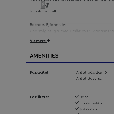
Ladestolpe til elbil
Boende: Björnen 64
Charmig stuga med utsikt över Branäsberge
Boendeytan är 110 kvm. Slappna av framför 
Vis mere
finns tre sovrum samt allrum och kök.
AMENITIES
Allrum
Allrummet har en braskamin, bäddsoffa och
kopplade till kabel-tv.
Kapacitet
Antal bäddar:
6
Antal duschar:
1
Kök
Köket har bl.a. kyl och frys, spis med ugn
brödrost
Faciliteter
Bastu
Diskmaskin
Diskmaskin finns.
Torkskåp