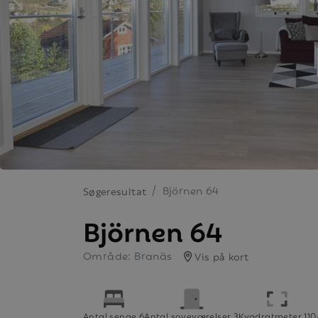
Björnen 64
Søgeresultat
Björnen 64
Område: Branäs
Vis på kort
Antal senge 6
Antal soveværelser 3
Kvadratmeter 110