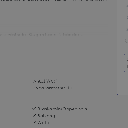
ts västsida. Stugan har 6+2 bäddar.
braskaminen eller i bastun. I boendet
 soffbord. Alla våra boenden är
Antal WC:
1
Kvadratmeter:
110
, mikrovågsugn, kaffebryggare och
Braskamin/Öppen spis
Balkong
Wi-Fi