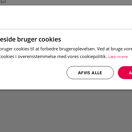
bil
och ett med en våningssäng.
side bruger cookies
uger cookies til at forbedre brugeroplevelsen. Ved at bruge vo
kskåp finns i boendet. Skidförråd finns i
Læs mere
e cookies i overensstemmelse med vores cookiepolitik.
har dock ej möjlighet att ge support
finns. Betalningsinfo finns i stugan.
AFVIS ALLE
A
 en barnsäng i varje boende (täcke och
ra kan du boka och få utkört till boendet
ngår i priset, men kan köpas till.
usdjur. Boendet är dock inte allergisanerat.