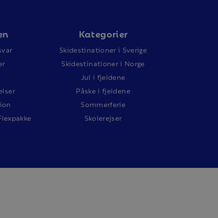
en
Kategorier
svar
Skidestinationer i Sverige
er
Skidestinationer i Norge
Jul i fjeldene
lser
Påske i fjeldene
ion
Sommerferie
Flexpakke
Skolerejser