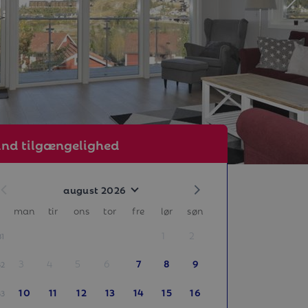
ind tilgængelighed
august 2026
man
tir
ons
tor
fre
lør
søn
1
2
31
3
4
5
6
7
8
9
32
10
11
12
13
14
15
16
33