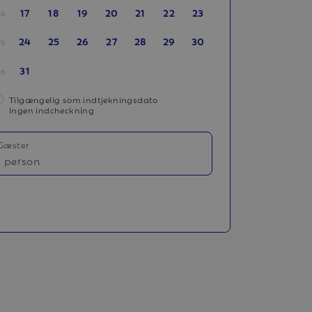
17
18
19
20
21
22
23
34
24
25
26
27
28
29
30
35
31
36
Tilgængelig som indtjekningsdato
Ingen indcheckning
Gæster
1 person