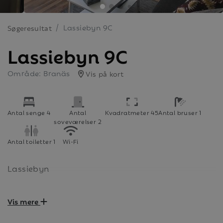
Lassiebyn 9C
Søgeresultat
Lassiebyn 9C
Område: Branäs
Vis på kort
Antal senge 4
Antal
Kvadratmeter 45
Antal bruser 1
soveværelser 2
Antal toiletter 1
Wi-Fi
Lassiebyn
Vis mere
Boende: Lassiebyn 9C Placering: Markplan