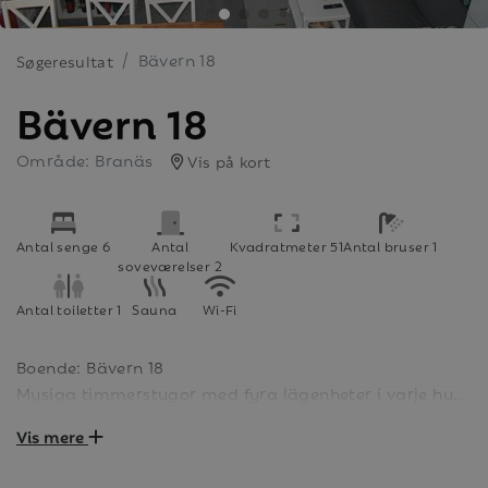
Bävern 18
Søgeresultat
Bävern 18
Område: Branäs
Vis på kort
Antal senge 6
Antal
Kvadratmeter 51
Antal bruser 1
soveværelser 2
Antal toiletter 1
Sauna
Wi-Fi
Boende: Bävern 18
Mysiga timmerstugor med fyra lägenheter i varje hus.
De är på 51 kvm och har två sovrum, ett loft, kök och
Vis mere
allrum. Badrummet har WC, dusch och bastu.