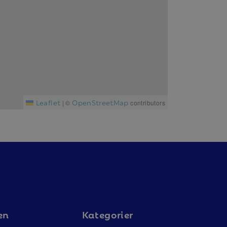
Leaflet
OpenStreetMap
|
©
contributors
en
Kategorier