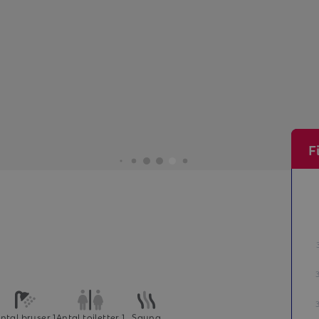
F
ntal bruser 1
Antal toiletter 1
Sauna