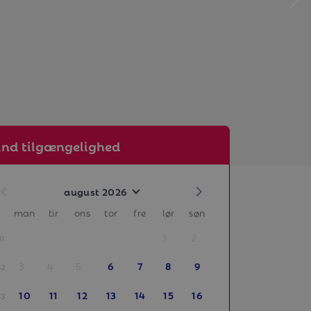
ind tilgængelighed
august 2026
man
tir
ons
tor
fre
lør
søn
1
2
31
3
4
5
6
7
8
9
32
10
11
12
13
14
15
16
33