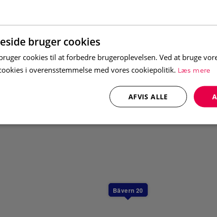
side bruger cookies
slutning till stugan. Eluttag
uger cookies til at forbedre brugeroplevelsen. Ved at bruge vo
Læs mere
e cookies i overensstemmelse med vores cookiepolitik.
 en barnsäng i varje boende (täcke och
ra kan du boka och få utkört till boendet
AFVIS ALLE
A
ngår i priset, men kan köpas till.
usdjur. Boendet är dock inte allergisanerat.
Bävern 20