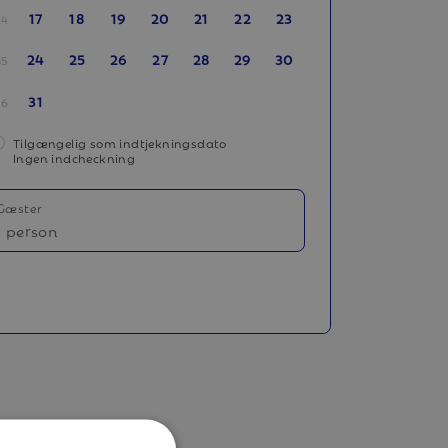
17
18
19
20
21
22
23
34
24
25
26
27
28
29
30
35
31
36
Tilgængelig som indtjekningsdato
Ingen indcheckning
Gæster
1 person