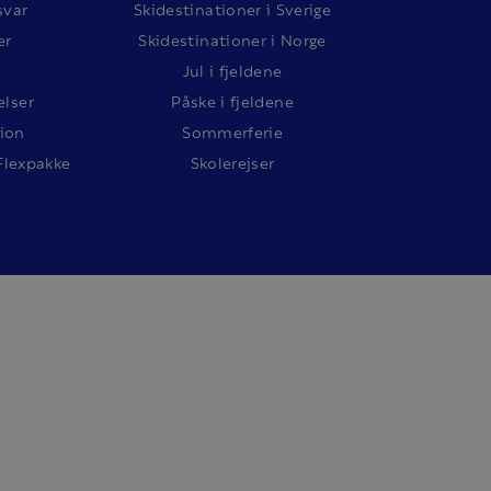
svar
Skidestinationer i Sverige
er
Skidestinationer i Norge
Jul i fjeldene
lser
Påske i fjeldene
ion
Sommerferie
Flexpakke
Skolerejser