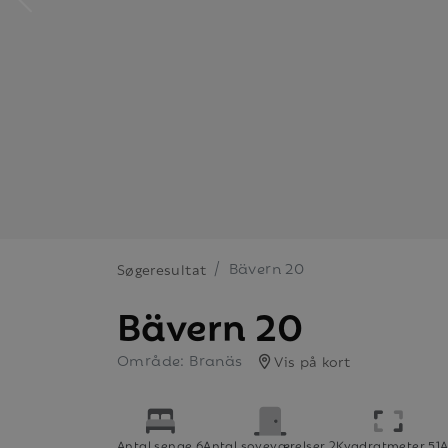
Bävern 20
Søgeresultat
Bävern 20
Område: Branäs
Vis på kort
Antal senge 6
Antal soveværelser 2
Kvadratmeter 51
A