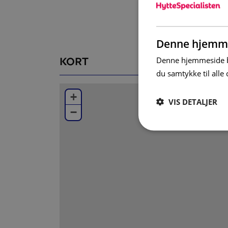
Badrum
I badrummet finns WC, dusch och bastu.
Övrigt
Denne hjemme
Altan i öst (skottas ej) Skidförråd finns i an
KORT
Denne hjemmeside br
motorvärmare.
du samtykke til all
Som standard hos oss finns en barnstol och
+
kudde ingår ej i barnsängen). Önskar du fle
VIS DETALJER
−
helt kostnadsfritt.
Varken slutstädning, lakan eller handdukar i
I detta boende är det inte tillåtet att ha h
Alla boenden i Branäs är helt rökfria.