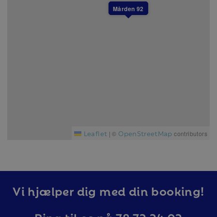
priset, men kan köpas till.
Mården 92
I detta boende är det inte tillåtet att ha husdjur.
Boendet är dock inte allergisanerat.
Alla boenden i Branäs är helt rökfria.
Leaflet
OpenStreetMap
|
©
contributors
Vi hjælper dig med din booking!
Ring til os på 78 72 24 02