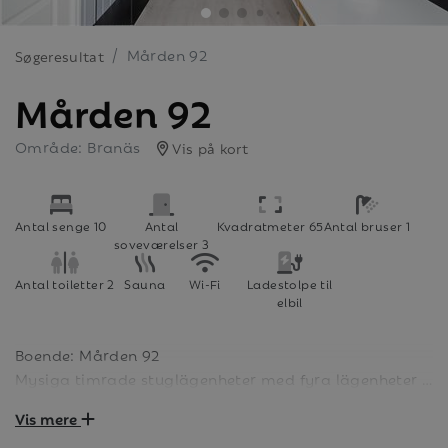
Mården 92
Søgeresultat
Mården 92
Område: Branäs
Vis på kort
Antal senge 10
Antal
Kvadratmeter 65
Antal bruser 1
soveværelser 3
Antal toiletter 2
Sauna
Wi-Fi
Ladestolpe til
elbil
Boende: Mården 92
Mysiga timrade stuglägenheter med fyra lägenheter i
varje hus. Boendet är på 65 kvm och har 10 bäddar
Vis mere
fördelat på två sovrum och ett sovloft. I kök/allrum