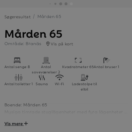
Mården 65
Søgeresultat
Mården 65
Område: Branäs
Vis på kort
Antal senge 8
Antal
Kvadratmeter 65
Antal bruser 1
soveværelser 2
Antal toiletter 1
Sauna
Wi-Fi
Ladestolpe til
elbil
Boende: Mården 65
Mysiga timrade stuglägenheter med fyra lägenheter i
varje hus. Boendet är på 65 kvm och har 8 bäddar
Vis mere
fördelat på två sovrum och ett sovloft. I kök/allrum